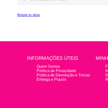
Return to shop
INFORMAÇÕES ÚTEIS
MINH
Quem Somos
F
Politica de Privacidade
M
Politica de Devolução e Trocas
M
Entrega e Prazos
R