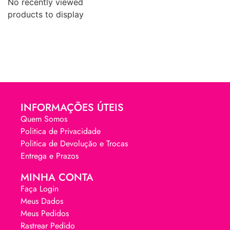
No recently viewed
products to display
INFORMAÇÕES ÚTEIS
Quem Somos
Politica de Privacidade
Politica de Devolução e Trocas
Entrega e Prazos
MINHA CONTA
Faça Login
Meus Dados
Meus Pedidos
Rastrear Pedido