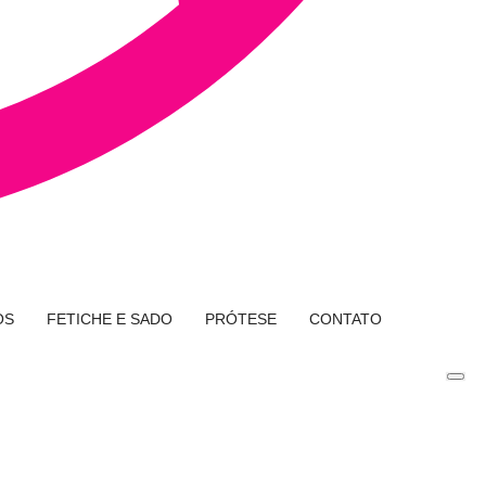
OS
FETICHE E SADO
PRÓTESE
CONTATO