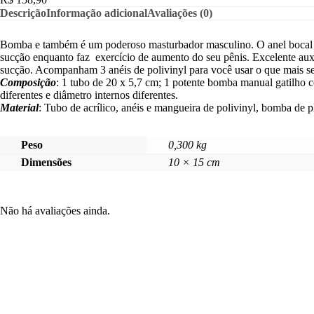
Descrição
Informação adicional
Avaliações (0)
Bomba e também é um poderoso masturbador masculino. O anel bocal
sucção enquanto faz exercício de aumento do seu pênis. Excelente auxil
sucção. Acompanham 3 anéis de polivinyl para você usar o que mais se
Composição
: 1 tubo de 20 x 5,7 cm; 1 potente bomba manual gatilho c
diferentes e diâmetro internos diferentes.
Material
: Tubo de acrílico, anéis e mangueira de polivinyl, bomba de 
Peso
0,300 kg
Dimensões
10 × 15 cm
Não há avaliações ainda.