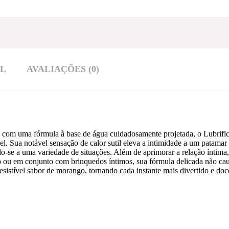
AL
AVALIAÇÕES (0)
com uma fórmula à base de água cuidadosamente projetada, o Lubrifica
el. Sua notável sensação de calor sutil eleva a intimidade a um patam
ndo-se a uma variedade de situações. Além de aprimorar a relação íntima
 ou em conjunto com brinquedos íntimos, sua fórmula delicada não caus
esistível sabor de morango, tornando cada instante mais divertido e doc