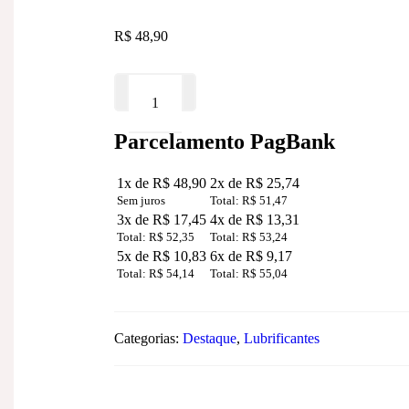
R$
48,90
Lubrificante
ADICIONAR AO CARRINHO
Hot
sabor
morango
Parcelamento PagBank
50ml
quantidade
1x de R$ 48,90
2x de R$ 25,74
Sem juros
Total: R$ 51,47
3x de R$ 17,45
4x de R$ 13,31
Total: R$ 52,35
Total: R$ 53,24
5x de R$ 10,83
6x de R$ 9,17
Total: R$ 54,14
Total: R$ 55,04
Categorias:
Destaque
,
Lubrificantes