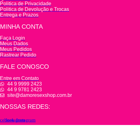
Politica de Privacidade
Politica de Devolução e Trocas
Entrega e Prazos
MINHA CONTA
Faça Login
Meus Dados
Meus Pedidos
Rastrear Pedido
FALE CONOSCO
Entre em Contato
44 9 9999 2423
44 9 9781 2423
site@damoresexshop.com.br
NOSSAS REDES:
cebook
Instagram
Instagram