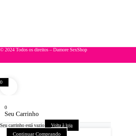
© 2024 Todos os direitos – Damore SexShop
0
0
Seu Carrinho
Seu carrinho está vazio
Volta à loja
Continuar Comprando