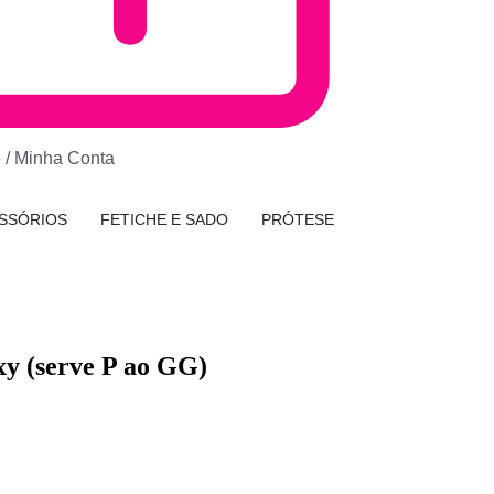
e / Minha Conta
SSÓRIOS
FETICHE E SADO
PRÓTESE
y (serve P ao GG)