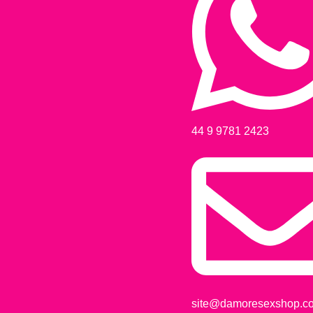
44 9 9781 2423
site@damoresexshop.co