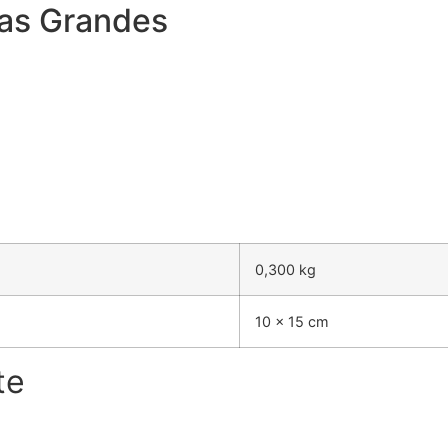
has Grandes
0,300 kg
10 × 15 cm
te