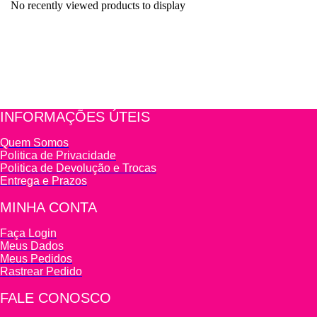
No recently viewed products to display
INFORMAÇÕES ÚTEIS
Quem Somos
Politica de Privacidade
Politica de Devolução e Trocas
Entrega e Prazos
MINHA CONTA
Faça Login
Meus Dados
Meus Pedidos
Rastrear Pedido
FALE CONOSCO