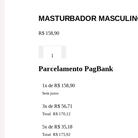
MASTURBADOR MASCULINO
R$
158,90
Masturbador
ADICIONAR AO CARRINHO
masculino
em
Silicone
Parcelamento PagBank
quantidade
1x de R$ 158,90
Sem juros
3x de R$ 56,71
Total: R$ 170,12
5x de R$ 35,18
Total: R$ 175,92