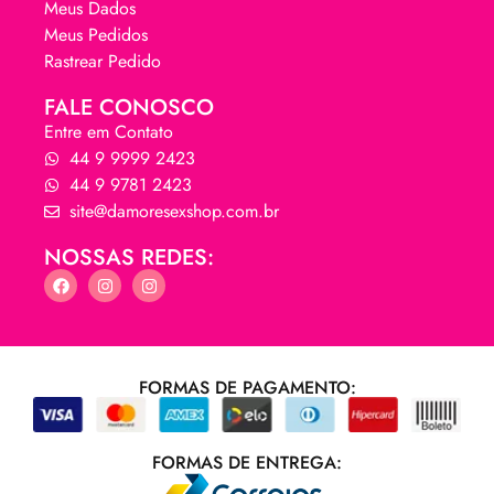
Meus Dados
Meus Pedidos
Rastrear Pedido
FALE CONOSCO
Entre em Contato
44 9 9999 2423
44 9 9781 2423
site@damoresexshop.com.br
NOSSAS REDES:
FORMAS DE PAGAMENTO:
FORMAS DE ENTREGA: