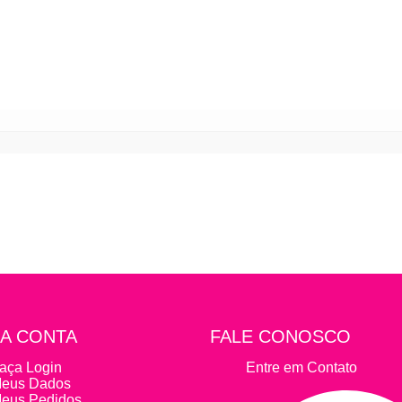
A CONTA
FALE CONOSCO
aça Login
Entre em Contato
eus Dados
eus Pedidos