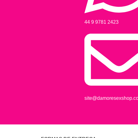
44 9 9781 2423
site@damoresexshop.co