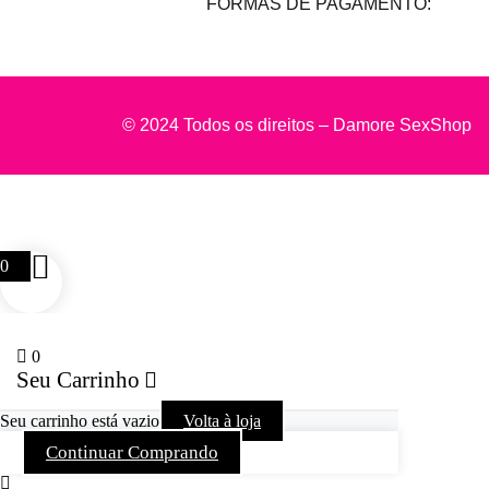
FORMAS DE PAGAMENTO:
© 2024 Todos os direitos – Damore SexShop
0
0
Seu Carrinho
Seu carrinho está vazio
Volta à loja
Continuar Comprando