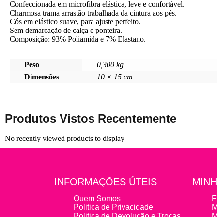
Confeccionada em microfibra elástica, leve e confortável.
Charmosa trama arrastão trabalhada da cintura aos pés.
Cós em elástico suave, para ajuste perfeito.
Sem demarcação de calça e ponteira.
Composição: 93% Poliamida e 7% Elastano.
Peso
0,300 kg
Dimensões
10 × 15 cm
Produtos Vistos Recentemente
No recently viewed products to display
INFORMAÇÕES ÚTEIS
MINH
Quem Somos
F
Politica de Privacidade
M
Politica de Devolução e Trocas
M