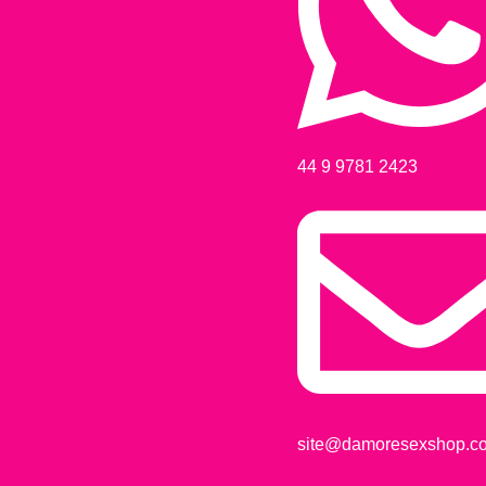
44 9 9781 2423
site@damoresexshop.co