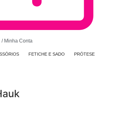
e / Minha Conta
SSÓRIOS
FETICHE E SADO
PRÓTESE
 Hauk