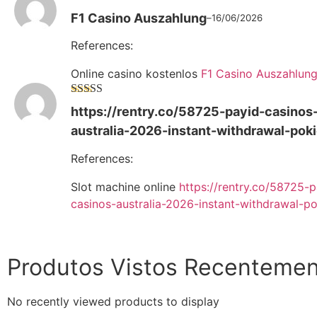
Avaliação
F1 Casino Auszahlung
–
16/06/2026
4
de 5
References:
Online casino kostenlos
F1 Casino Auszahlun
Avaliação
5
https://rentry.co/58725-payid-casinos
de 5
australia-2026-instant-withdrawal-pok
References:
Slot machine online
https://rentry.co/58725-p
casinos-australia-2026-instant-withdrawal-po
Produtos Vistos Recenteme
No recently viewed products to display