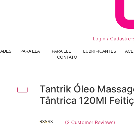
Login / Cadastre-
DADES
PARA ELA
PARA ELE
LUBRIFICANTES
ACE
CONTATO
Tantrik Óleo Massa
Tântrica 120Ml Feiti
(
2
Customer Reviews)
Avaliado
2
como
4.50