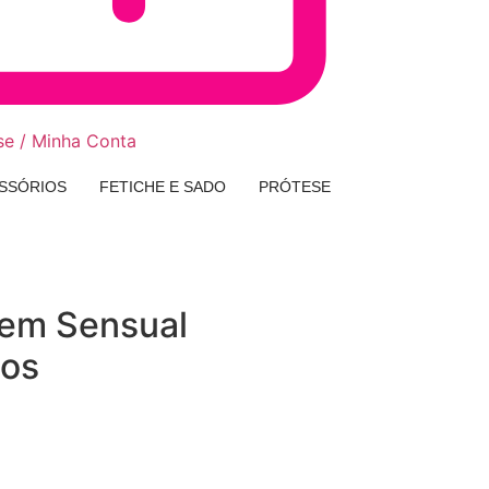
se / Minha Conta
SSÓRIOS
FETICHE E SADO
PRÓTESE
gem Sensual
ços