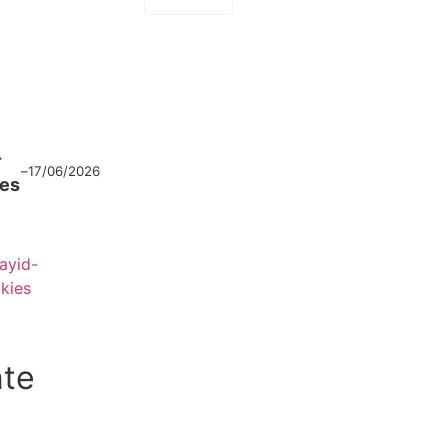
g
-
–
17/06/2026
ies
ayid-
kies
nte