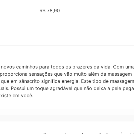
de 5, com
baseado em
R$
78,90
avaliações
de clientes
 novos caminhos para todos os prazeres da vida! Com uma
 proporciona sensações que vão muito além da massagem u
, que em sânscrito significa energia. Este tipo de massage
xuais. Possui um toque agradável que não deixa a pele pe
existe em você.