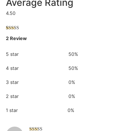
Average Rating
4.50
Avaliado
2
2 Review
como
4.50
de 5, com
baseado em
avaliações
5 star
50%
de clientes
4 star
50%
3 star
0%
2 star
0%
1 star
0%