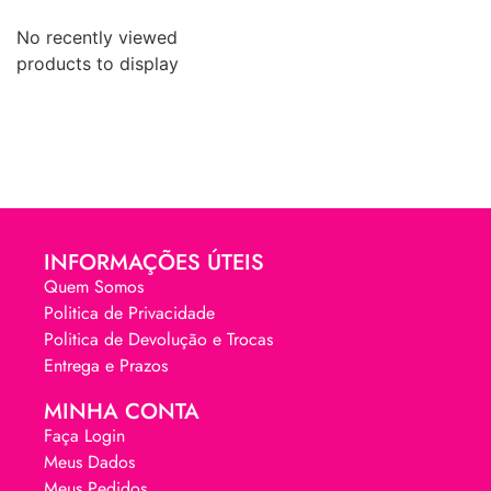
No recently viewed
products to display
INFORMAÇÕES ÚTEIS
Quem Somos
Politica de Privacidade
Politica de Devolução e Trocas
Entrega e Prazos
MINHA CONTA
Faça Login
Meus Dados
Meus Pedidos